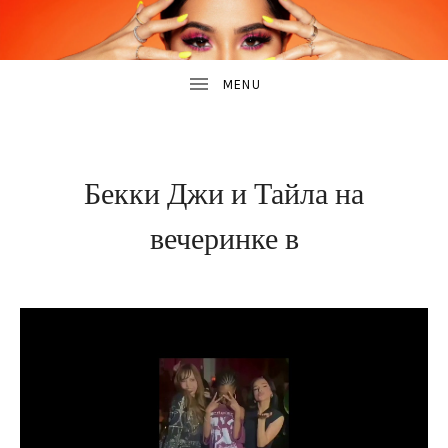
B
САЙТ
О
E
БЕККИ
ДЖИ
C
K
28
BY
Y
Бекки Джи и Тайла на
ФЕВРАЛЯ,
MIKHAIL
G
2025
вечеринке в
UBMENU
UBMENU