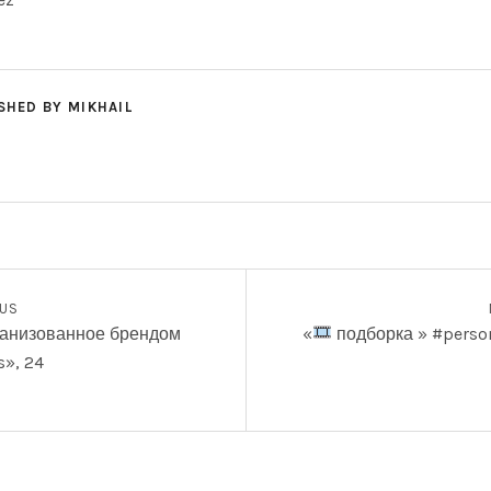
SHED BY
MIKHAIL
СЯМ
ФОТОГРАФИИ
OUS
рганизованное брендом
«
подборка
» #pers
s», 24