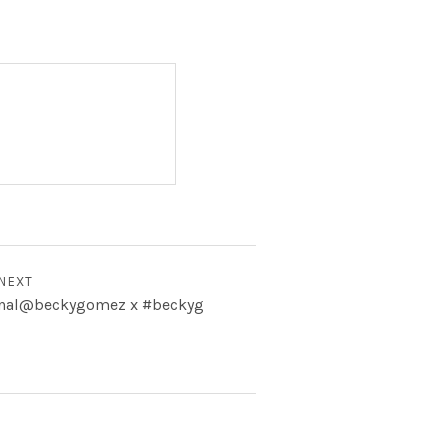
NEXT
onal@beckygomez x #beckyg