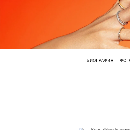
B
САЙТ
О
БЕККИ
E
ДЖИ
БИОГРАФИЯ
ФОТ
C
K
Y
Клип @beckygom