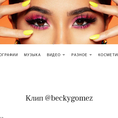
ОГРАФИИ
МУЗЫКА
ВИДЕО
РАЗНОЕ
КОСМЕТИК
EXPAND SUBME
EXPAND
27
BY
Клип @beckygomez
ФЕВРАЛЯ,
MIKHAIL
2025
ez