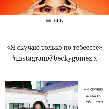
B
САЙТ
О
E
БЕККИ
ДЖИ
C
K
26
BY
Y
«Я скучаю только по тебеееее»
МАЯ,
MIKHAIL
G
2025
#instagram@beckygomez x
UBMENU
UBMENU
«Я скучаю
только по
тебеееее»