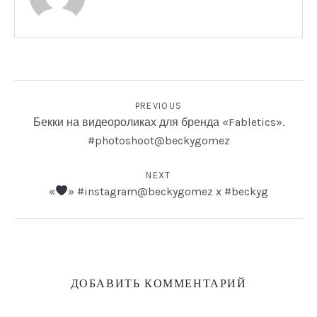
НАВИГАЦИЯ ПО ЗАПИСЯМ
ФОТОГРАФИИ
PREVIOUS
Бекки на видеороликах для бренда «Fabletics».
#photoshoot@beckygomez
NEXT
«
» #instagram@beckygomez x #beckyg
ДОБАВИТЬ КОММЕНТАРИЙ