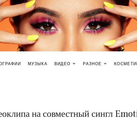
ОГРАФИИ
МУЗЫКА
ВИДЕО
РАЗНОЕ
КОСМЕТИК
EXPAND SUBME
EXPAND
16
BY
оклипа на совместный сингл Emoti
АПРЕЛЯ,
MIKHAIL
2025