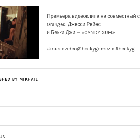
Премьера видеоклипа на совместный с
Oranges, Джесси Рейес
и Бекки Джи — «CANDY GUM»
#musicvideo@beckygomez x #beckyg
SHED BY
MIKHAIL
СЯМ
ФОТОГРАФИИ
OUS