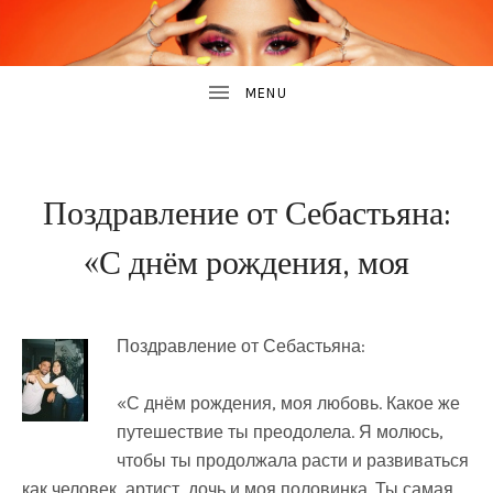
B
САЙТ
О
E
БЕККИ
ДЖИ
C
K
2
BY
Y
Поздравление от Себастьяна:
МАРТА,
MIKHAIL
G
2023
«С днём рождения, моя
UBMENU
UBMENU
Поздравление от Себастьяна:
«С днём рождения, моя любовь. Какое же
путешествие ты преодолела. Я молюсь,
чтобы ты продолжала расти и развиваться
как человек, артист, дочь и моя половинка. Ты самая