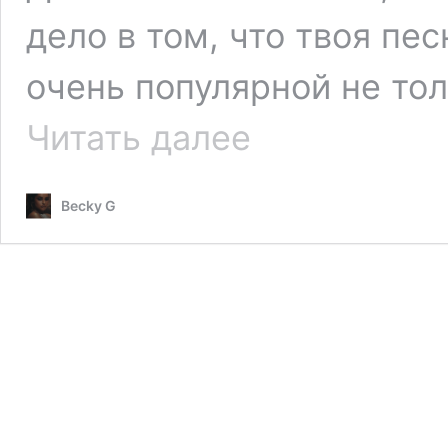
дело в том, что твоя пе
очень популярной не тол
Бекки
Читать далее
Джи:
«На
Операции
Becky G
Триумф
мне
сказали,
что
я
должна
поменять
слова
моей
же
песни»